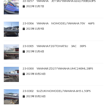
22-0257 YAMAHA JET SKI/YAMAHA 62e(J700B)63PS
2022年11月7日
23-0306 YAMAHA NOMODEL/YAMAHA 70V 46PS
2023年11月9日
23-0305 YAMAHA F20/TOHATSU 3AC 30PS
2023年11月6日
23-0300 YANMAR ZD27/YAMAHA UMC240ML 28PS
2023年10月26日
23-0302 SUZUKI NOMODEL/YAMAHA 6H5-L 50PS
2023年10月26日